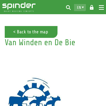
EN
Home
Products
< Back to the map
Van Winden en De Bie
Downloads
For free
Spinder
Dealers
News
Contact